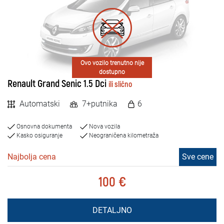
Ovo vozilo trenutno nije
dostupno
Renault Grand Senic 1.5 Dci
ili slično
Automatski
7+putnika
6
Osnovna dokumenta
Nova vozila
Kasko osiguranje
Neograničena kilometraža
Najbolja cena
Sve cene
100 €
DETALJNO