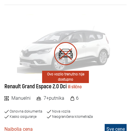
Ovo vozilo trenutno nije
dostupno
Renault Grand Espace 2.0 Dci
ili slično
Manuelni
7+putnika
6
Osnovna dokumenta
Nova vozila
Kasko osiguranje
Neograničena kilometraža
Najbolja cena
Sve cene