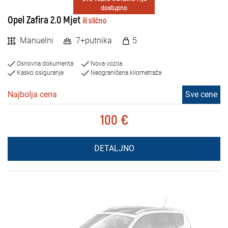
dostupno
Opel Zafira 2.0 Mjet
ili slično
Manuelni
7+putnika
5
Osnovna dokumenta
Nova vozila
Kasko osiguranje
Neograničena kilometraža
Najbolja cena
Sve cene
100 €
DETALJNO