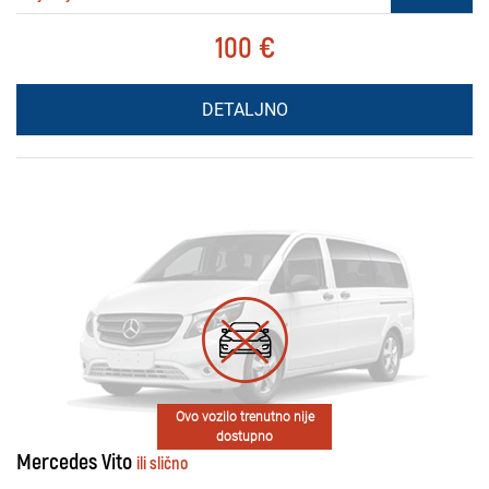
100 €
DETALJNO
Ovo vozilo trenutno nije
dostupno
Mercedes Vito
ili slično