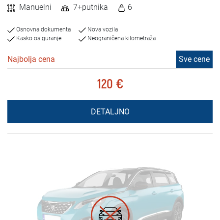
Manuelni
7+putnika
6
Osnovna dokumenta
Nova vozila
Kasko osiguranje
Neograničena kilometraža
Najbolja cena
Sve cene
120 €
DETALJNO