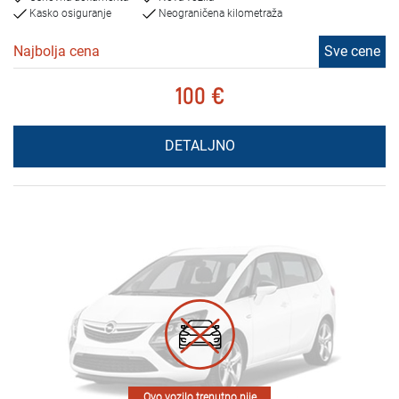
Kasko osiguranje
Neograničena kilometraža
Najbolja cena
Sve cene
100 €
DETALJNO
Ovo vozilo trenutno nije