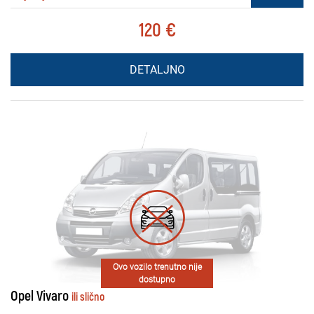
120 €
DETALJNO
Ovo vozilo trenutno nije
dostupno
Opel Vivaro
ili slično