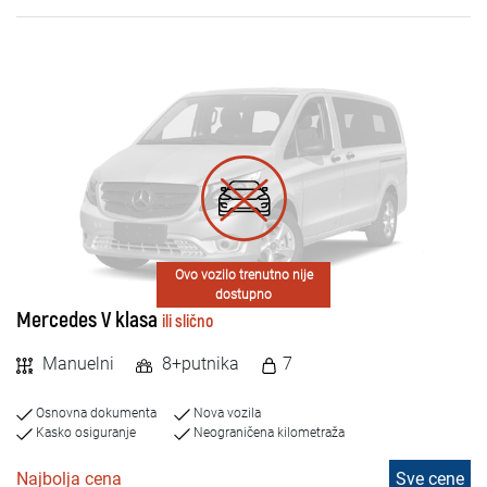
Dizel
Električni
BROJ PUTNIKA
4+
5+
Ovo vozilo trenutno nije
7+
dostupno
Mercedes V klasa
ili slično
8+
Manuelni
8+putnika
7
9+
Osnovna dokumenta
Nova vozila
Kasko osiguranje
Neograničena kilometraža
Najbolja cena
Sve cene