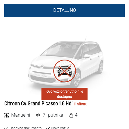
DETALJNO
Ovo vozilo trenutno nije
dostupno
Citroen C4 Grand Picasso 1.6 Hdi
ili slično
Manuelni
7+putnika
4
Osnovna dokumenta
Nova vozila