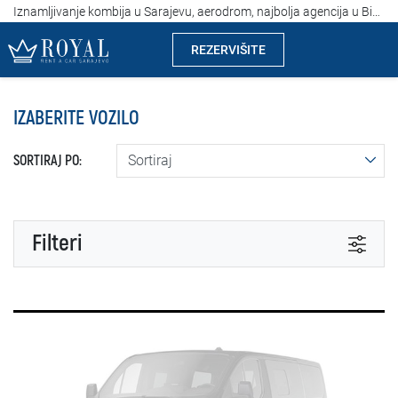
Iznamljivanje kombija u Sarajevu, aerodrom, najbolja agencija u BiH, cijena od 60 evra dan
REZERVIŠITE
Rent a car Sarajevo
IZABERITE VOZILO
Kompanija
SORTIRAJ PO:
Izdvajamo
Lokacije
Filteri
Iznajmljivanje vozila
MENJAČ
Cijene
Automatski
Manuelni
Uslovi najma