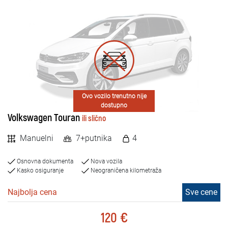
Ovo vozilo trenutno nije
dostupno
Volkswagen Touran
ili slično
Manuelni
7+putnika
4
Osnovna dokumenta
Nova vozila
Kasko osiguranje
Neograničena kilometraža
Najbolja cena
Sve cene
120 €