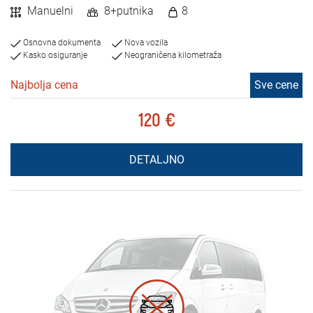
Manuelni
8+putnika
8
Osnovna dokumenta
Nova vozila
Kasko osiguranje
Neograničena kilometraža
Najbolja cena
Sve cene
120 €
DETALJNO