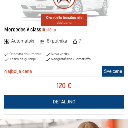
Ovo vozilo trenutno nije
dostupno
Mercedes V class
ili slično
Automatski
8+putnika
7
Osnovna dokumenta
Nova vozila
Kasko osiguranje
Neograničena kilometraža
Najbolja cena
Sve cene
120 €
DETALJNO