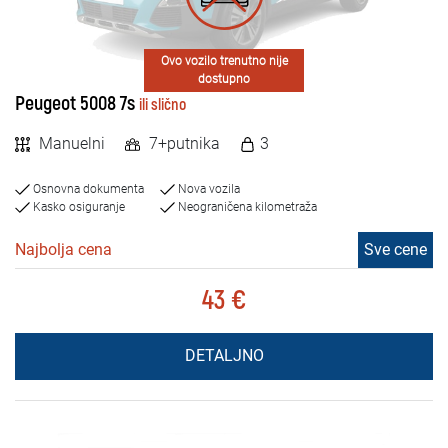
Ovo vozilo trenutno nije
dostupno
Peugeot 5008 7s
ili slično
Manuelni
7+putnika
3
Osnovna dokumenta
Nova vozila
Kasko osiguranje
Neograničena kilometraža
Najbolja cena
Sve cene
43 €
DETALJNO