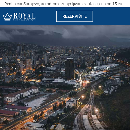
Rent a car Sarajevo, aerodrom, iznajmljivanje auta, cijena od 15 eura
REZERVIŠITE
Rent a car Sarajevo
Kompanija
Izdvajamo
Lokacije
Iznajmljivanje vozila
Cijene
Uslovi najma