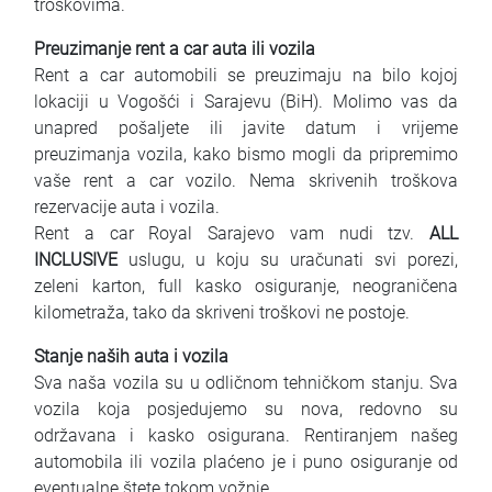
troškovima.
Preuzimanje rent a car auta ili vozila
Rent a car automobili se preuzimaju na bilo kojoj
lokaciji u Vogošći i Sarajevu (BiH). Molimo vas da
unapred pošaljete ili javite datum i vrijeme
preuzimanja vozila, kako bismo mogli da pripremimo
vaše rent a car vozilo. Nema skrivenih troškova
rezervacije auta i vozila.
Rent a car Royal Sarajevo vam nudi tzv.
ALL
INCLUSIVE
uslugu, u koju su uračunati svi porezi,
zeleni karton, full kasko osiguranje, neograničena
kilometraža, tako da skriveni troškovi ne postoje.
Stanje naših auta i vozila
Sva naša vozila su u odličnom tehničkom stanju. Sva
vozila koja posjedujemo su nova, redovno su
održavana i kasko osigurana. Rentiranjem našeg
automobila ili vozila plaćeno je i puno osiguranje od
eventualne štete tokom vožnje.