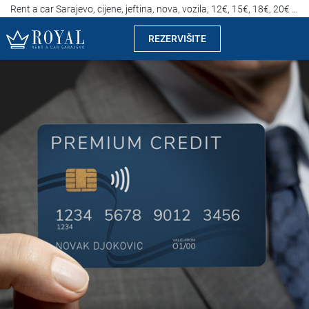
Rent a car Sarajevo, cijene, jeftina, nova, vozila, 12€, 15€, 18€, 20€ po danu
REZERVIŠITE
Rent a car Sarajevo
Kompanija
Izdvajamo
Lokacije
Iznajmljivanje vozila
Cijene
Uslovi najma