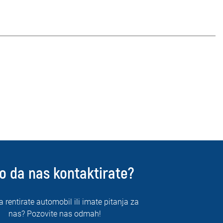
o da nas kontaktirate?
a rentirate automobil ili imate pitanja za
nas? Pozovite nas odmah!