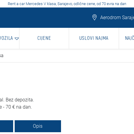
Rent a car Mercedes V klasa, Sarajevo, odlične cene, od 70 evra na dan
Aerodrom Saraje
VOZILA
CIJENE
USLOVI NAJMA
NAJ
sa
l. Bez depozita.
e - 70 € na dan.
Opis