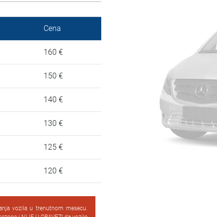
Cena
160 €
150 €
140 €
130 €
125 €
120 €
vanja vozila u trenutnom mesecu.