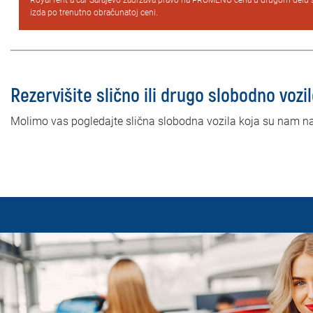
Royal rent a car Sarajevo zadržava pravo na PROMENU cena u drugom delu 
izda po trenutno obračunatoj ceni.
Rezervišite slično ili drugo slobodno vozi
Molimo vas pogledajte slična slobodna vozila koja su nam n