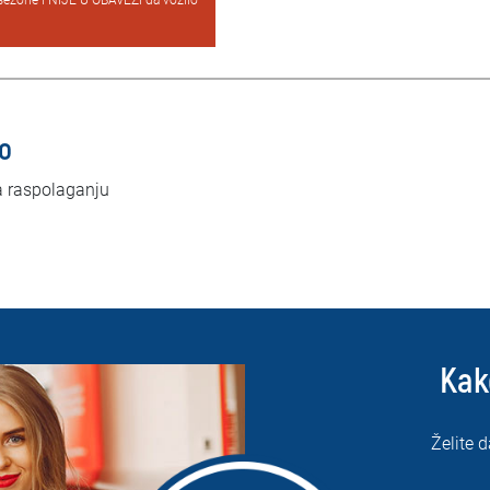
sezone i NIJE U OBAVEZI da vozilo
lo
a raspolaganju
Kak
Želite d