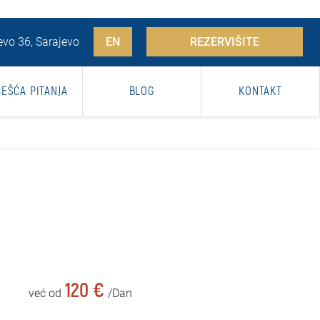
vo 36, Sarajevo
EN
REZERVIŠITE
ČEŠĆA PITANJA
BLOG
KONTAKT
120 €
već od
/Dan