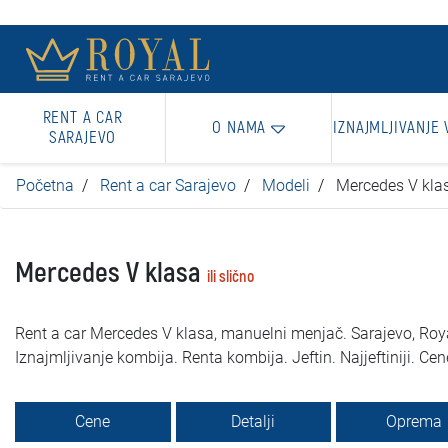
RENT A CAR
O NAMA
IZNAJMLJIVANJE 
SARAJEVO
Početna
Rent a car Sarajevo
Modeli
Mercedes V kla
Mercedes V klasa
ili slično
Rent a car Mercedes V klasa, manuelni menjač. Sarajevo, Roya
Iznajmljivanje kombija. Renta kombija. Jeftin. Najjeftiniji. Cen
Cene
Detalji
Oprema