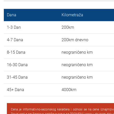
Dana
Kilometraža
1-3 Dan
200km
4-7 Dana
200km dnevno
8-15 Dana
neograničeno km
16-30 Dana
neograničeno km
31-45 Dana
neograničeno km
45+ Dana
4000km
Cena je informativno-sezonskog karaktera i odnosi se na cene iznajmlji