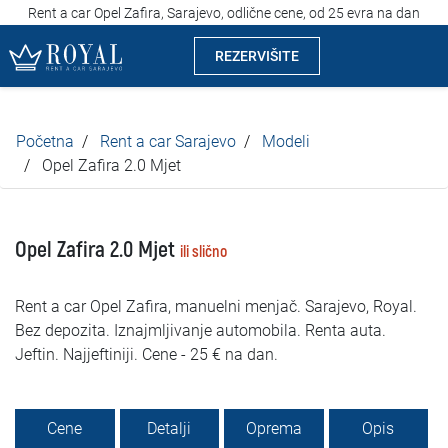
Rent a car Opel Zafira, Sarajevo, odlične cene, od 25 evra na dan
REZERVIŠITE
Rent a car Sarajevo
Početna
Rent a car Sarajevo
Modeli
Kompanija
Opel Zafira 2.0 Mjet
Izdvajamo
Opel Zafira 2.0 Mjet
ili slično
Lokacije
Rent a car Opel Zafira, manuelni menjač. Sarajevo, Royal.
Iznajmljivanje vozila
Bez depozita. Iznajmljivanje automobila. Renta auta.
Jeftin. Najjeftiniji. Cene - 25 € na dan.
Cijene
Uslovi najma
Cene
Detalji
Oprema
Opis