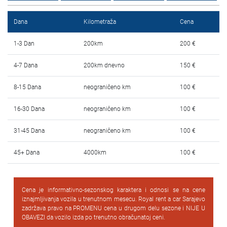
Najčešća pitanja
Dana
Kilometraža
Cena
Blog
1-3 Dan
200km
200 €
Kontakt
4-7 Dana
200km dnevno
150 €
EN
8-15 Dana
neograničeno km
100 €
16-30 Dana
neograničeno km
100 €
31-45 Dana
neograničeno km
100 €
45+ Dana
4000km
100 €
Cena je informativno-sezonskog karaktera i odnosi se na cene
iznajmljivanja vozila u trenutnom mesecu. Royal rent a car Sarajevo
zadržava pravo na PROMENU cena u drugom delu sezone i NIJE U
OBAVEZI da vozilo izda po trenutno obračunatoj ceni.