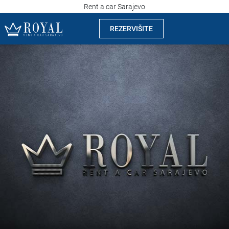
Rent a car Sarajevo
REZERVIŠITE
Rent a car Sarajevo
Kompanija
Izdvajamo
Lokacije
Iznajmljivanje vozila
Cijene
Uslovi najma