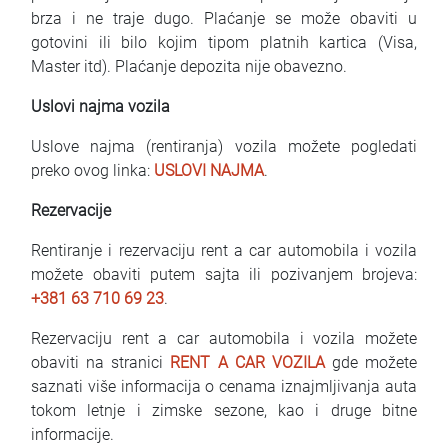
brza i ne traje dugo. Plaćanje se može obaviti u
gotovini ili bilo kojim tipom platnih kartica (Visa,
Master itd). Plaćanje depozita nije obavezno.
Uslovi najma vozila
Uslove najma (rentiranja) vozila možete pogledati
preko ovog linka:
USLOVI NAJMA
.
Rezervacije
Rentiranje i rezervaciju rent a car automobila i vozila
možete obaviti putem sajta ili pozivanjem brojeva:
+381 63 710 69 23
.
Rezervaciju rent a car automobila i vozila možete
obaviti na stranici
RENT A CAR VOZILA
gde možete
saznati više informacija o cenama iznajmljivanja auta
tokom letnje i zimske sezone, kao i druge bitne
informacije.