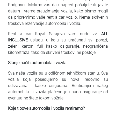
Podgorici. Molimo vas da unapred pošaljete ili javite
datum i vreme preuzimanja vozila, kako bismo mogli
da pripremimo vaše rent a car vozilo. Nema skrivenih
troškova rezervacije automobila i vozila.
Rent a car Royal Sarajevo vam nudi tzv.
ALL
INCLUSIVE
uslugu, u koju su uračunati svi porezi,
zeleni karton, full kasko osiguranje, neograničena
kilometraža, tako da skriveni troškovi ne postoje.
Stanje naših automobila i vozila
Sva naša vozila su u odličnom tehničkom stanju. Sva
vozila koja posedujemo su nova, redovno su
održavana i kasko osigurana. Rentiranjem našeg
automobila ili vozila plaćeno je i puno osiguranje od
eventualne štete tokom vožnje.
Koje tipove automobila i vozila rentiramo?