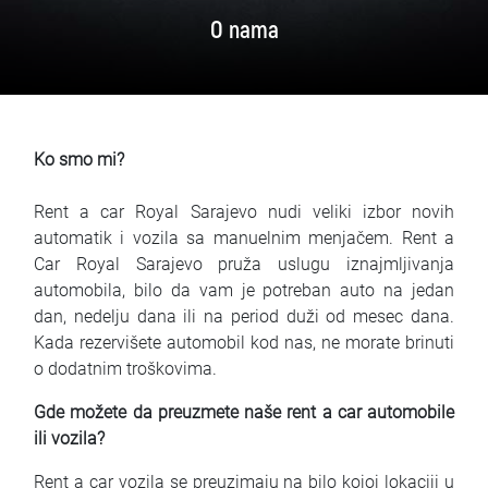
Najčešća pitanja
O nama
Blog
Kontakt
Ko smo mi?
EN
Rent a car Royal Sarajevo nudi veliki izbor novih
automatik i vozila sa manuelnim menjačem. Rent a
Car Royal Sarajevo pruža uslugu iznajmljivanja
automobila, bilo da vam je potreban auto na jedan
dan, nedelju dana ili na period duži od mesec dana.
Kada rezervišete automobil kod nas, ne morate brinuti
o dodatnim troškovima.
Gde možete da preuzmete naše rent a car automobile
ili vozila?
Rent a car vozila se preuzimaju na bilo kojoj lokaciji u