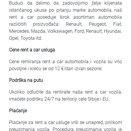
Budući da želimo da zadovoljimo želje klijenata
istančanog ukusa po pitanju marke automobila, naš
rent a car poseduje širok asortiman automobila
različitih proizvođača: Renault, Peugeot, Fiat,
Mercedes, Mazda, Volkswagen, Ford, Renault, Hyundai,
Opel, Toyota itd.
Cene rent a car usluga
Cene rentiranja rent a car automobila i vozila su vrlo
povoljne i kreću se od 12 €/dan izvan sezone.
Podrška na putu
Ukoliko odlučite da rentirate naša rent a car vozila,
imaćete podršku 24/7 na teritoriji cele Srbije i EU.
Plaćanje
Plaćanje za rent a car usluge vrši se unapred, prilikom
preuzimanja vozila. Procedura preuzimanja vozila je