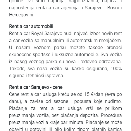
godine. Mi smo najbolja, najpouzdanija, najbrža i
najpoštenija renta a car agencija u Sarajevu i Bosni i
Hercegovini.
Rent a car automobili
Rent a car Royal Sarajevo nudi najveći izbor novih rent
a car vozila sa manuelnim ili automatskim menjačem.
U našem voznom parku možete takođe pronaći
skupocene sportske i luksuzne automobile. Sva vozila
iz našeg voznog parka su nova i redovno održavana.
Takođe, sva naša vozila su kasko osigurana, 100%
sigurna i tehnički ispravna.
Rent a car Sarajevo - cene
Cene rent a car usluga kreću se od 15 €/dan (evra po
danu), a zavise od sezone i popusta koje nudimo.
Plaćanje za rent a car usluga vrši se prilikom
preuzimanja vozila, bez plaćanja depozita. Procedura
preuzimanja vozila kraje par minuta. Plaćanje se može
obaviti u gotovini ili bilo kojim tipom platnih kartica