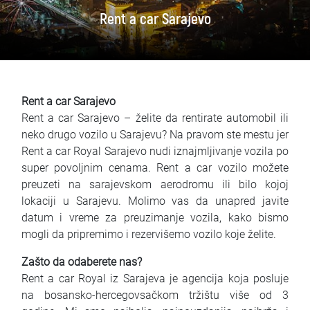
Najčešća pitanja
Rent a car Sarajevo
Blog
Kontakt
Rent a car Sarajevo
EN
Rent a car Sarajevo – želite da rentirate automobil ili
neko drugo vozilo u Sarajevu? Na pravom ste mestu jer
Rent a car Royal Sarajevo nudi iznajmljivanje vozila po
super povoljnim cenama. Rent a car vozilo možete
preuzeti na sarajevskom aerodromu ili bilo kojoj
lokaciji u Sarajevu. Molimo vas da unapred javite
datum i vreme za preuzimanje vozila, kako bismo
mogli da pripremimo i rezervišemo vozilo koje želite.
Zašto da odaberete nas?
Rent a car Royal iz Sarajeva je agencija koja posluje
na bosansko-hercegovsačkom tržištu više od 3