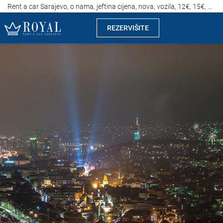
Rent a car Sarajevo, o nama, jeftina cijena, nova, vozila, 12€, 15€, 18€, 20€: Royal
REZERVIŠITE
Rent a car Sarajevo
Kompanija
Izdvajamo
Lokacije
Iznajmljivanje vozila
Cijene
Uslovi najma