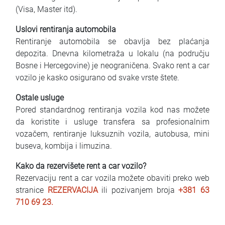
(Visa, Master itd).
Uslovi rentiranja automobila
Rentiranje automobila se obavlja bez plaćanja
depozita. Dnevna kilometraža u lokalu (na području
Bosne i Hercegovine) je neograničena. Svako rent a car
vozilo je kasko osigurano od svake vrste štete.
Ostale usluge
Pored standardnog rentiranja vozila kod nas možete
da koristite i usluge transfera sa profesionalnim
vozačem, rentiranje luksuznih vozila, autobusa, mini
buseva, kombija i limuzina.
Kako da rezervišete rent a car vozilo?
Rezervaciju rent a car vozila možete obaviti preko web
stranice
REZERVACIJA
ili pozivanjem broja
+381 63
710 69 23
.