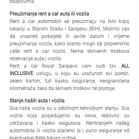
troškovima.
Preuzimanje rent a car auta ili vozila
Rent a car automobili se preuzimaju na bilo kojoj
lokaciji u Starom Gradu i Sarajevu (BiH). Molimo vas
da unapred pošaljete ili javite datum i vrijeme
preuzimanja vozila, kako bismo mogli da pripremimo
vaše rent a car vozilo. Nema skrivenih troškova
rezervacije auta i vozila.
Rent a car Royal Sarajevo vam nudi tzv.
ALL
INCLUSIVE
uslugu, u koju su uračunati svi porezi,
zeleni karton, full kasko osiguranje, neograničena
kilometraža, tako da skriveni troškovi ne postoje.
Stanje naših auta i vozila
Sva naša vozila su u odličnom tehničkom stanju. Sva
vozila koja posjedujemo su nova, redovno su
održavana i kasko osigurana. Rentiranjem našeg
automobila ili vozila plaćeno je i puno osiguranje od
eventualne štete tokom vožnje.