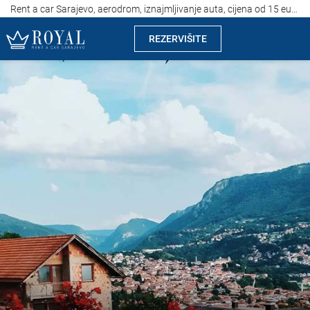
Rent a car Sarajevo, aerodrom, iznajmljivanje auta, cijena od 15 eura
REZERVIŠITE
Rent a car Sarajevo
Kompanija
Izdvajamo
Lokacije
Iznajmljivanje vozila
Cijene
Uslovi najma