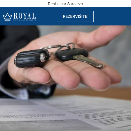
Rent a car Sarajevo
REZERVIŠITE
Rent a car Sarajevo
Kompanija
Izdvajamo
Lokacije
Iznajmljivanje vozila
Cijene
Uslovi najma