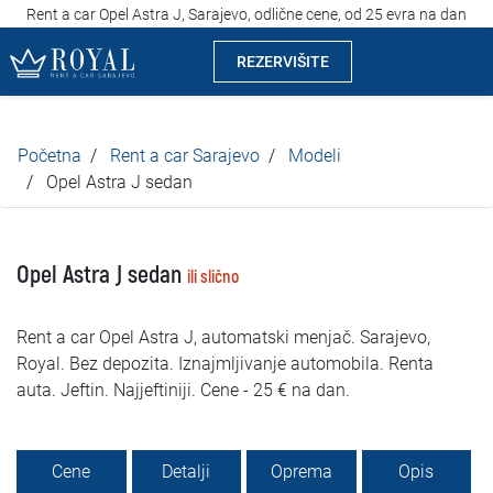
Rent a car Opel Astra J, Sarajevo, odlične cene, od 25 evra na dan
REZERVIŠITE
Rent a car Sarajevo
Početna
Rent a car Sarajevo
Modeli
Kompanija
Opel Astra J sedan
Izdvajamo
Opel Astra J sedan
ili slično
Lokacije
Rent a car Opel Astra J, automatski menjač. Sarajevo,
Iznajmljivanje vozila
Royal. Bez depozita. Iznajmljivanje automobila. Renta
auta. Jeftin. Najjeftiniji. Cene - 25 € na dan.
Cijene
Uslovi najma
Cene
Detalji
Oprema
Opis