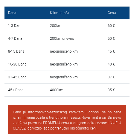
Najčešća pitanja
Dana
Kilometraža
Cena
Blog
1-3 Dan
200km
60 €
Kontakt
4-7 Dana
200km dnevno
50 €
EN
8-15 Dana
neograničeno km
45 €
16-30 Dana
neograničeno km
40 €
31-45 Dana
neograničeno km
37 €
45+ Dana
4000km
35 €
Cena je informativno-sezonskog karaktera i odnosi se na cene
iznajmljivanja vozila u trenutnom mesecu. Royal rent a car Sarajevo
zadržava pravo na PROMENU cena u drugom delu sezone i NIJE U
OBAVEZI da vozilo izda po trenutno obračunatoj ceni.