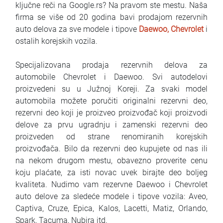
ključne reči na Google.rs? Na pravom ste mestu. Naša
Najčešća pitanja
firma se više od 20 godina bavi prodajom rezervnih
auto delova za sve modele i tipove
Daewoo, Chevrolet
i
Blog
ostalih korejskih vozila.
Kontakt
Specijalizovana prodaja rezervnih delova za
automobile Chevrolet i Daewoo. Svi autodelovi
EN
proizvedeni su u Južnoj Koreji. Za svaki model
automobila možete poručiti originalni rezervni deo,
rezervni deo koji je proizveo proizvođač koji proizvodi
delove za prvu ugradnju i zamenski rezervni deo
proizveden od strane renomiranih korejskih
proizvođača. Bilo da rezervni deo kupujete od nas ili
na nekom drugom mestu, obavezno proverite cenu
koju plaćate, za isti novac uvek birajte deo boljeg
kvaliteta. Nudimo vam rezervne Daewoo i Chevrolet
auto delove za sledeće modele i tipove vozila: Aveo,
Captiva, Cruze, Epica, Kalos, Lacetti, Matiz, Orlando,
Spark, Tacuma, Nubira itd.