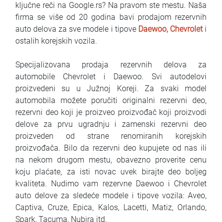
ključne reči na Google.rs? Na pravom ste mestu. Naša
FAQ
firma se više od 20 godina bavi prodajom rezervnih
auto delova za sve modele i tipove
Daewoo, Chevrolet
i
Blog
ostalih korejskih vozila.
Contact
Specijalizovana prodaja rezervnih delova za
automobile Chevrolet i Daewoo. Svi autodelovi
BIH
proizvedeni su u Južnoj Koreji. Za svaki model
automobila možete poručiti originalni rezervni deo,
rezervni deo koji je proizveo proizvođač koji proizvodi
delove za prvu ugradnju i zamenski rezervni deo
proizveden od strane renomiranih korejskih
proizvođača. Bilo da rezervni deo kupujete od nas ili
na nekom drugom mestu, obavezno proverite cenu
koju plaćate, za isti novac uvek birajte deo boljeg
kvaliteta. Nudimo vam rezervne Daewoo i Chevrolet
auto delove za sledeće modele i tipove vozila: Aveo,
Captiva, Cruze, Epica, Kalos, Lacetti, Matiz, Orlando,
Spark, Tacuma, Nubira itd.