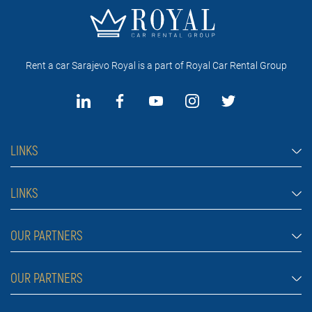
Rent a car Sarajevo Royal is a part of Royal Car Rental Group
LINKS
Rent a car Sarajevo
LINKS
Cars
FAQ
OUR PARTNERS
Jeep and SUV vehicles
Rental conditions
Van
Rent a car Belgrade ZIM
OUR PARTNERS
Blog
Luxury cars
Rent a car Belgrade ALDI
About Us
Prices