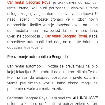
Car rental Beograd Royal
je ekskluzivni domaći car
Najčešća pitanja
rental brend, koji nudi pouzdane i visokokvalitetne
usluge iznajmljivanja automobila svih vrsta i tipova. U
Blog
našoj agenciji možete pronaći veliki izbor novih
automobila. Ukoliko vam je potrebno vozilo na jedan
Kontakt
dan, nedelju dana ili na period duži od mesec dana,
uvek ste dobrodošli u
Car rental Beograd Royal
. Kada
EN
rezervišete automobil kod nas, ne morate brinuti o
dodatnim troškovima.
Preuzimanje automobila u Beogradu
Car rental automobili i vozila se preuzimaju na bilo
kojoj lokaciju u Beogradu ili na aerodrom Nikola Tesla.
Molimo vas da unapred pošaljete ili javite datum i
vreme preuzimanja vozila, kako bismo mogli da
pripremimo vaše car rental vozilo.
Car rental Beograd Royal vam nudi tzv.
ALL INCLUSIVE
uslugu, u koju su uračunati svi porezi, zeleni karton,