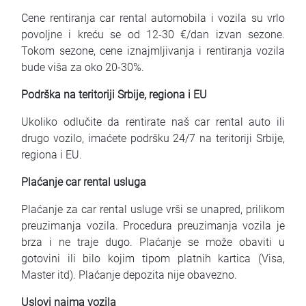
Cene rentiranja car rental automobila i vozila su vrlo
povoljne i kreću se od 12-30 €/dan izvan sezone.
Tokom sezone, cene iznajmljivanja i rentiranja vozila
bude viša za oko 20-30%.
Podrška na teritoriji Srbije, regiona i EU
Ukoliko odlučite da rentirate naš car rental auto ili
drugo vozilo, imaćete podršku 24/7 na teritoriji Srbije,
regiona i EU.
Plaćanje car rental usluga
Plaćanje za car rental usluge vrši se unapred, prilikom
preuzimanja vozila. Procedura preuzimanja vozila je
brza i ne traje dugo. Plaćanje se može obaviti u
gotovini ili bilo kojim tipom platnih kartica (Visa,
Master itd). Plaćanje depozita nije obavezno.
Uslovi najma vozila