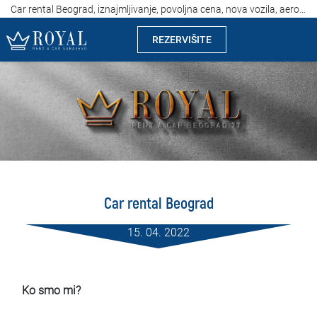
Car rental Beograd, iznajmljivanje, povoljna cena, nova vozila, aerodrom Beograd
REZERVIŠITE
Rent a car Sarajevo
Kompanija
Izdvajamo
Lokacije
Car rental Beograd
Iznajmljivanje vozila
15. 04. 2022
Cijene
Uslovi najma
Ko smo mi?