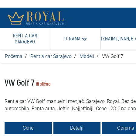
RENT A CAR
O NAMA
IZNAJMLJIVANJE 
SARAJEVO
Početna
Rent a car Sarajevo
Modeli
VW Golf 7
VW Golf 7
ili slično
Rent a car VW Golf, manuelni menjač. Sarajevo, Royal. Bez dep
automobila. Renta auta. Jeftin. Najjeftiniji. Cene - 23 € na dan
Cene
Detalji
Oprema