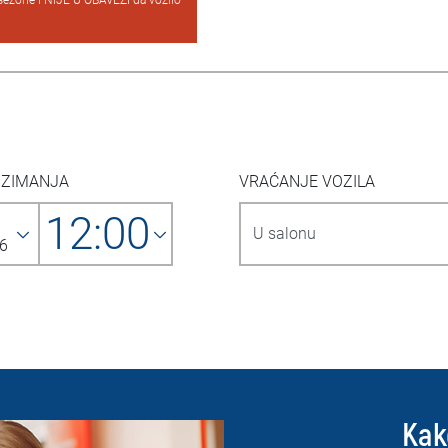
sezone i NIJE U OBAVEZI da vozilo
UZIMANJA
VRAĆANJE VOZILA
12:00
6
Kak