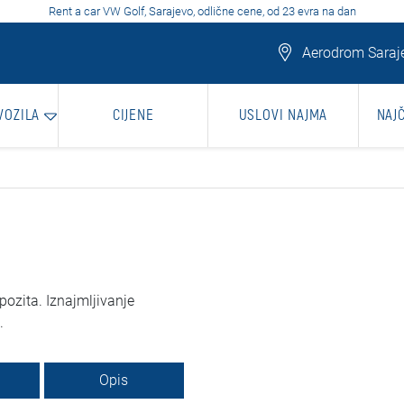
Rent a car VW Golf, Sarajevo, odlične cene, od 23 evra na dan
Aerodrom Saraje
VOZILA
CIJENE
USLOVI NAJMA
NAJ
ozita. Iznajmljivanje
.
Opis