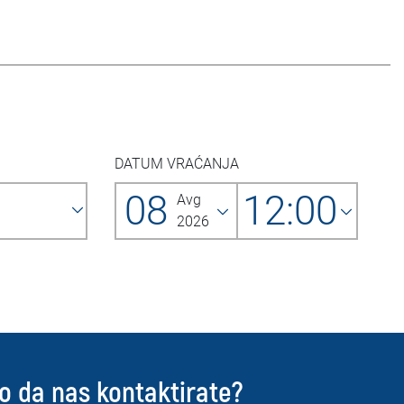
DATUM VRAĆANJA
08
12:00
Avg
2026
o da nas kontaktirate?