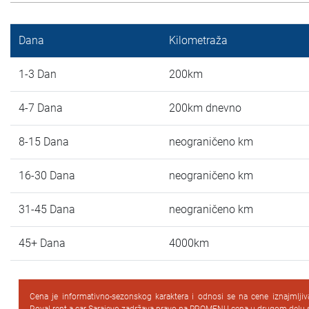
Dana
Kilometraža
1-3 Dan
200km
4-7 Dana
200km dnevno
8-15 Dana
neograničeno km
16-30 Dana
neograničeno km
31-45 Dana
neograničeno km
45+ Dana
4000km
Cena je informativno-sezonskog karaktera i odnosi se na cene iznajmlji