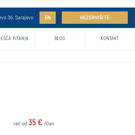
vo 36, Sarajevo
EN
REZERVIŠITE
ČEŠĆA PITANJA
BLOG
KONTAKT
35 €
već od
/Dan