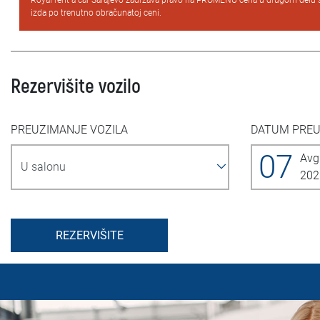
Royal rent a car Sarajevo zadržava pravo na PROMENU cena u drugom delu 
izda po trenutno obračunatoj ceni.
Rezervišite vozilo
PREUZIMANJE VOZILA
DATUM PRE
07
Avg
202
REZERVIŠITE