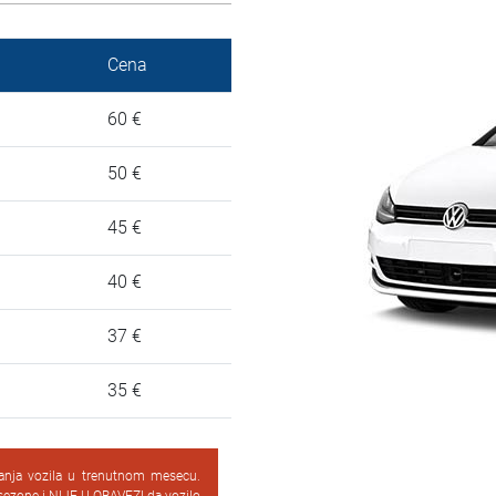
Cena
60 €
50 €
45 €
40 €
37 €
35 €
vanja vozila u trenutnom mesecu.