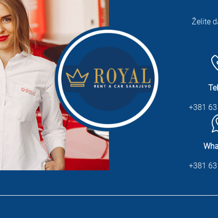
Želite d
Te
+381 63
Wha
+381 63