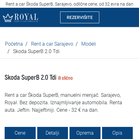
Rent a car Škoda SuperB, Sarajevo, odlične cene, od 32 evra na dan
REZERVIŠITE
Rent a car Sarajevo
Početna
Rent a car Sarajevo
Modeli
Kompanija
Skoda SuperB 2.0 Tdi
Izdvajamo
Skoda SuperB 2.0 Tdi
ili slično
Lokacije
Rent a car Škoda SuperB, manuelni menjač. Sarajevo,
Iznajmljivanje vozila
Royal. Bez depozita. Iznajmljivanje automobila. Renta
auta. Jeftin. Najjeftiniji. Cene - 32 € na dan.
Cijene
Uslovi najma
Cene
Detalji
Oprema
Opis