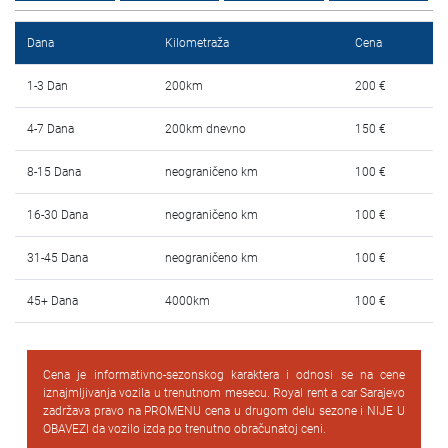
Najčešća pitanja
Dana
Kilometraža
Cena
Blog
1-3 Dan
200km
200 €
Kontakt
4-7 Dana
200km dnevno
150 €
EN
8-15 Dana
neograničeno km
100 €
16-30 Dana
neograničeno km
100 €
31-45 Dana
neograničeno km
100 €
45+ Dana
4000km
100 €
Cena je informativno-sezonskog karaktera i odnosi se na cene
iznajmljivanja vozila u trenutnom mesecu. Royal rent a car Sarajevo
zadržava pravo na PROMENU cena u drugom delu sezone i NIJE U
OBAVEZI da vozilo izda po trenutno obračunatoj ceni.