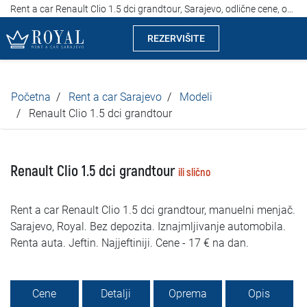
Rent a car Renault Clio 1.5 dci grandtour, Sarajevo, odlične cene, od 17 evra na dan
REZERVIŠITE
Rent a car Sarajevo
Početna
Rent a car Sarajevo
Modeli
Kompanija
Renault Clio 1.5 dci grandtour
Izdvajamo
Renault Clio 1.5 dci grandtour
ili slično
Lokacije
Rent a car Renault Clio 1.5 dci grandtour, manuelni menjač.
Iznajmljivanje vozila
Sarajevo, Royal. Bez depozita. Iznajmljivanje automobila.
Renta auta. Jeftin. Najjeftiniji. Cene - 17 € na dan.
Cijene
Uslovi najma
Cene
Detalji
Oprema
Opis