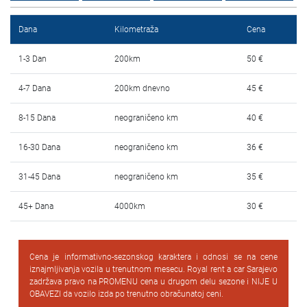
Najčešća pitanja
Dana
Kilometraža
Cena
Blog
1-3 Dan
200km
50 €
Kontakt
4-7 Dana
200km dnevno
45 €
EN
8-15 Dana
neograničeno km
40 €
16-30 Dana
neograničeno km
36 €
31-45 Dana
neograničeno km
35 €
45+ Dana
4000km
30 €
Cena je informativno-sezonskog karaktera i odnosi se na cene
iznajmljivanja vozila u trenutnom mesecu. Royal rent a car Sarajevo
zadržava pravo na PROMENU cena u drugom delu sezone i NIJE U
OBAVEZI da vozilo izda po trenutno obračunatoj ceni.