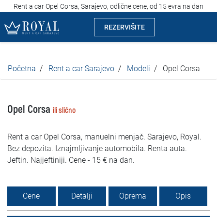
Rent a car Opel Corsa, Sarajevo, odlične cene, od 15 evra na dan
REZERVIŠITE
Rent a car Sarajevo
Početna
Rent a car Sarajevo
Modeli
Opel Corsa
Kompanija
Izdvajamo
Opel Corsa
ili slično
Lokacije
Rent a car Opel Corsa, manuelni menjač. Sarajevo, Royal.
Bez depozita. Iznajmljivanje automobila. Renta auta.
Iznajmljivanje vozila
Jeftin. Najjeftiniji. Cene - 15 € na dan.
Cijene
Cene
Detalji
Oprema
Opis
Uslovi najma