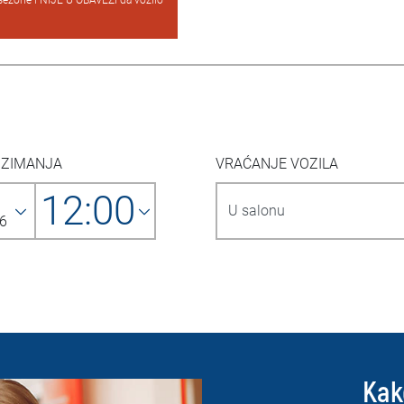
sezone i NIJE U OBAVEZI da vozilo
UZIMANJA
VRAĆANJE VOZILA
12:00
6
Kak