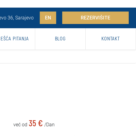
vo 36, Sarajevo
EN
REZERVIŠITE
ČEŠĆA PITANJA
BLOG
KONTAKT
35 €
već od
/Dan