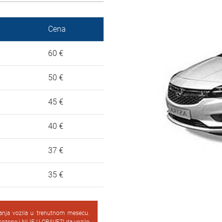
Cena
60 €
50 €
45 €
40 €
37 €
35 €
vanja vozila u trenutnom mesecu.