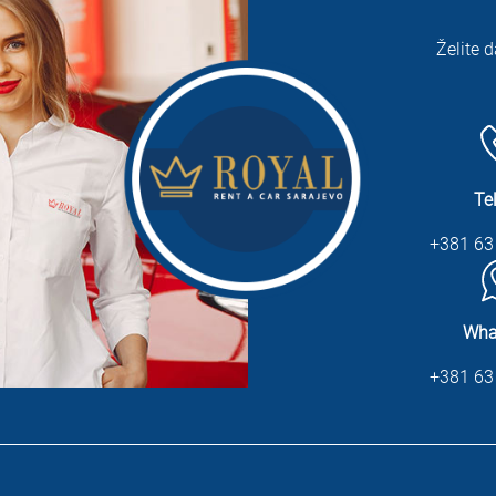
Želite d
Te
+381 63
Wha
+381 63