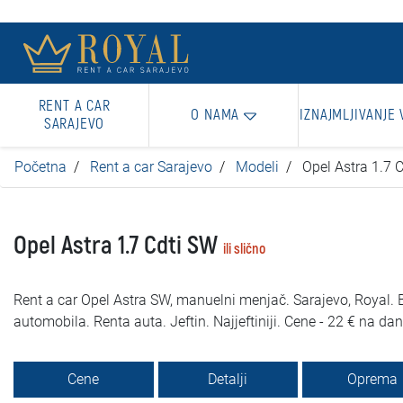
RENT A CAR
O NAMA
IZNAJMLJIVANJE 
SARAJEVO
Početna
Rent a car Sarajevo
Modeli
Opel Astra 1.7 
Opel Astra 1.7 Cdti SW
ili slično
Rent a car Opel Astra SW, manuelni menjač. Sarajevo, Royal. B
automobila. Renta auta. Jeftin. Najjeftiniji. Cene - 22 € na dan
Cene
Detalji
Oprema