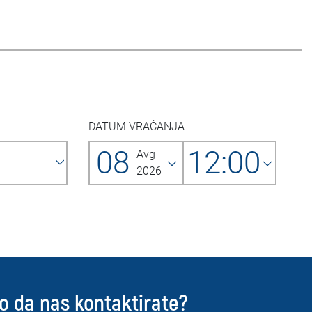
DATUM VRAĆANJA
08
12:00
Avg
2026
o da nas kontaktirate?