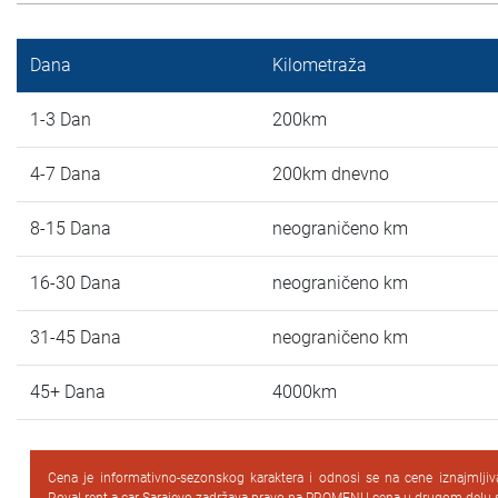
Dana
Kilometraža
1-3 Dan
200km
4-7 Dana
200km dnevno
8-15 Dana
neograničeno km
16-30 Dana
neograničeno km
31-45 Dana
neograničeno km
45+ Dana
4000km
Cena je informativno-sezonskog karaktera i odnosi se na cene iznajmlji