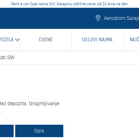
Rent a car Opel Astra SW, Sarajevo, odlične cene, od 22 evra na dan
Aerodrom Saraje
VOZILA
CIJENE
USLOVI NAJMA
NAJ
Cdti SW
ez depozita. Iznajmljivanje
.
Opis