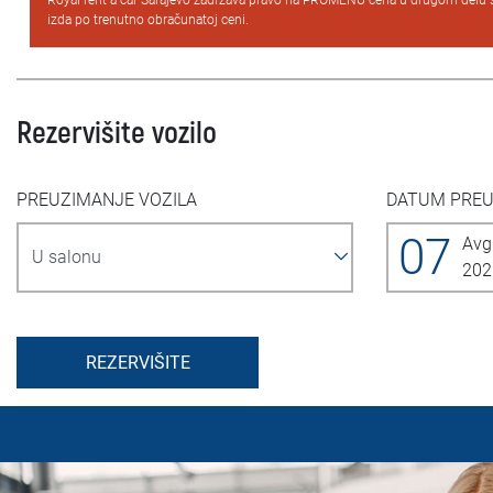
Royal rent a car Sarajevo zadržava pravo na PROMENU cena u drugom delu 
izda po trenutno obračunatoj ceni.
Rezervišite vozilo
PREUZIMANJE VOZILA
DATUM PRE
07
Avg
202
REZERVIŠITE