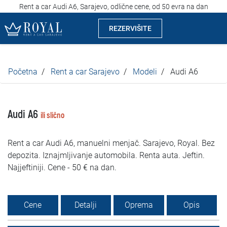
Rent a car Audi A6, Sarajevo, odlične cene, od 50 evra na dan
REZERVIŠITE
Rent a car Sarajevo
Početna
Rent a car Sarajevo
Modeli
Audi A6
Kompanija
Izdvajamo
Audi A6
ili slično
Lokacije
Rent a car Audi A6, manuelni menjač. Sarajevo, Royal. Bez
depozita. Iznajmljivanje automobila. Renta auta. Jeftin.
Iznajmljivanje vozila
Najjeftiniji. Cene - 50 € na dan.
Cijene
Cene
Detalji
Oprema
Opis
Uslovi najma