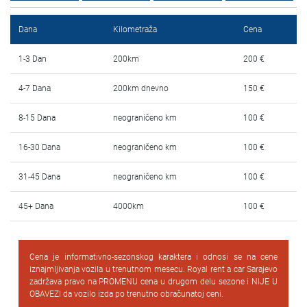
Najčešća pitanja
Dana
Kilometraža
Cena
Blog
1-3 Dan
200km
200 €
Kontakt
4-7 Dana
200km dnevno
150 €
EN
8-15 Dana
neograničeno km
100 €
16-30 Dana
neograničeno km
100 €
31-45 Dana
neograničeno km
100 €
45+ Dana
4000km
100 €
Cena je informativno-sezonskog karaktera i odnosi se na cene
iznajmljivanja vozila u trenutnom mesecu. Royal rent a car Sarajevo
zadržava pravo na PROMENU cena u drugom delu sezone i NIJE U
OBAVEZI da vozilo izda po trenutno obračunatoj ceni.