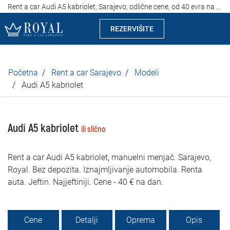
Rent a car Audi A5 kabriolet, Sarajevo, odlične cene, od 40 evra na dan
REZERVIŠITE
Rent a car Sarajevo
Početna
Rent a car Sarajevo
Modeli
Kompanija
Audi A5 kabriolet
Izdvajamo
Audi A5 kabriolet
ili slično
Lokacije
Rent a car Audi A5 kabriolet, manuelni menjač. Sarajevo,
Iznajmljivanje vozila
Royal. Bez depozita. Iznajmljivanje automobila. Renta
auta. Jeftin. Najjeftiniji. Cene - 40 € na dan.
Cijene
Uslovi najma
Cene
Detalji
Oprema
Opis