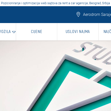
Pozicioniranje i optimizacija web sajtova za rent a car agencije, Beograd, Srbija
Aerodrom Saraje
VOZILA
CIJENE
USLOVI NAJMA
NAJ