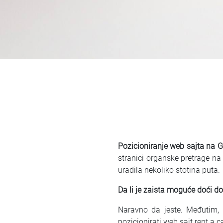
Pozicioniranje web sajta na G
stranici organske pretrage na
uradila nekoliko stotina puta.
Da li je zaista moguće doći d
Naravno da jeste. Međutim, 
pozicionirati web sajt rent a 