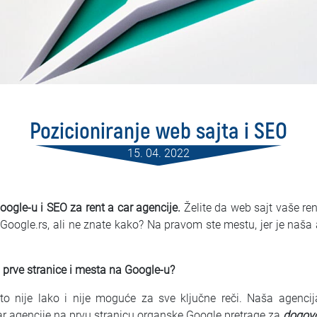
Pozicioniranje web sajta i SEO
15. 04. 2022
oogle-u i SEO za rent a car agencije.
Želite da web sajt vaše re
 Google.rs, ali ne znate kako? Na pravom ste mestu, jer je naša
o prve stranice i mesta na Google-u?
to nije lako i nije moguće za sve ključne reči. Naša agenci
car agencije na prvu stranicu organske Google pretrage za
dogov