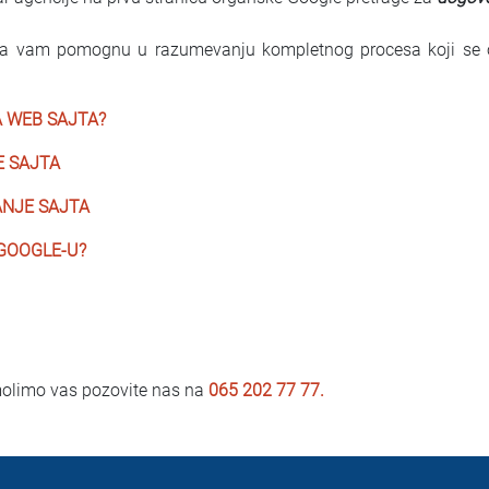
da vam pomognu u razumevanju kompletnog procesa koji se o
A WEB SAJTA?
E SAJTA
NJE SAJTA
GOOGLE-U?
molimo vas pozovite nas na
065 202 77 77
.