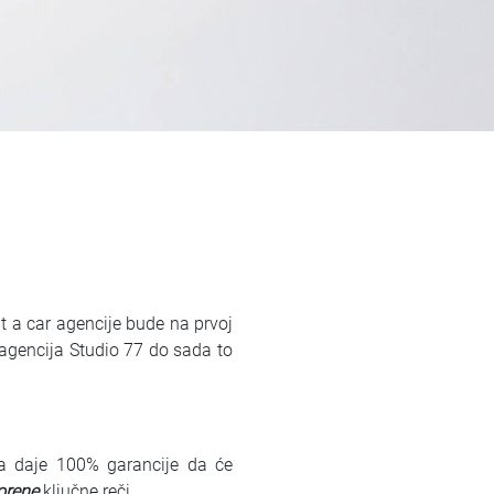
nt a car agencije bude na prvoj
 agencija Studio 77 do sada to
ja daje 100% garancije da će
orene
ključne reči.