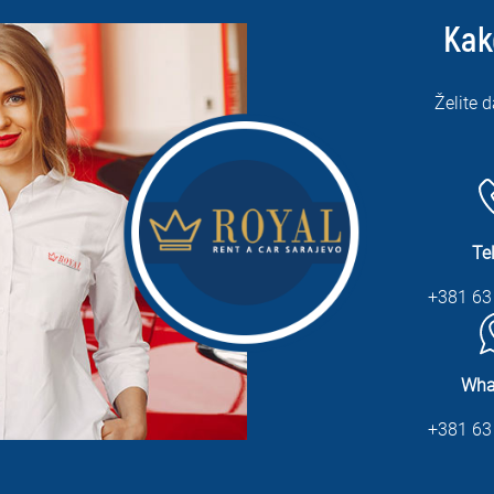
Kak
Želite d
Te
+381 63
Wha
+381 63