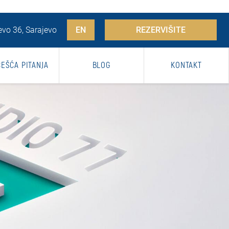
vo 36, Sarajevo
EN
REZERVIŠITE
ČEŠĆA PITANJA
BLOG
KONTAKT