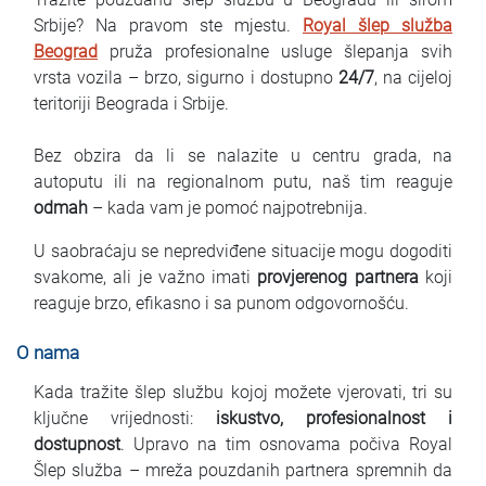
Najčešća pitanja
Srbije? Na pravom ste mjestu.
Royal šlep služba
Beograd
pruža profesionalne usluge šlepanja svih
Blog
vrsta vozila – brzo, sigurno i dostupno
24/7
, na cijeloj
teritoriji Beograda i Srbije.
Kontakt
Bez obzira da li se nalazite u centru grada, na
EN
autoputu ili na regionalnom putu, naš tim reaguje
odmah
– kada vam je pomoć najpotrebnija.
U saobraćaju se nepredviđene situacije mogu dogoditi
svakome, ali je važno imati
provjerenog partnera
koji
reaguje brzo, efikasno i sa punom odgovornošću.
O nama
Kada tražite šlep službu kojoj možete vjerovati, tri su
ključne vrijednosti:
iskustvo, profesionalnost i
dostupnost
. Upravo na tim osnovama počiva Royal
Šlep služba – mreža pouzdanih partnera spremnih da