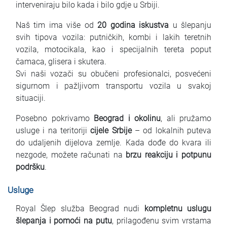
interveniraju bilo kada i bilo gdje u Srbiji.
Naš tim ima više od
20 godina iskustva
u šlepanju
svih tipova vozila: putničkih, kombi i lakih teretnih
vozila, motocikala, kao i specijalnih tereta poput
čamaca, glisera i skutera.
Svi naši vozači su obučeni profesionalci, posvećeni
sigurnom i pažljivom transportu vozila u svakoj
situaciji.
Posebno pokrivamo
Beograd i okolinu
, ali pružamo
usluge i na teritoriji
cijele Srbije
– od lokalnih puteva
do udaljenih dijelova zemlje. Kada dođe do kvara ili
nezgode, možete računati na
brzu reakciju i potpunu
podršku
.
Usluge
Royal Šlep služba Beograd nudi
kompletnu uslugu
šlepanja i pomoći na putu
, prilagođenu svim vrstama