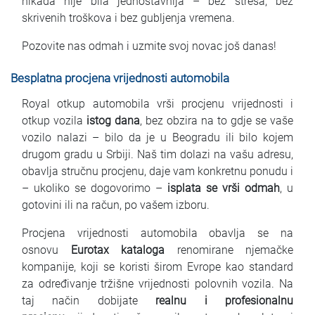
nikada nije bila jednostavnija – bez stresa, bez
skrivenih troškova i bez gubljenja vremena.
Pozovite nas odmah i uzmite svoj novac još danas!
Besplatna procjena vrijednosti automobila
Royal otkup automobila vrši procjenu vrijednosti i
otkup vozila
istog dana
, bez obzira na to gdje se vaše
vozilo nalazi – bilo da je u Beogradu ili bilo kojem
drugom gradu u Srbiji. Naš tim dolazi na vašu adresu,
obavlja stručnu procjenu, daje vam konkretnu ponudu i
– ukoliko se dogovorimo –
isplata se vrši odmah
, u
gotovini ili na račun, po vašem izboru.
Procjena vrijednosti automobila obavlja se na
osnovu
Eurotax kataloga
renomirane njemačke
kompanije, koji se koristi širom Evrope kao standard
za određivanje tržišne vrijednosti polovnih vozila. Na
taj način dobijate
realnu i profesionalnu