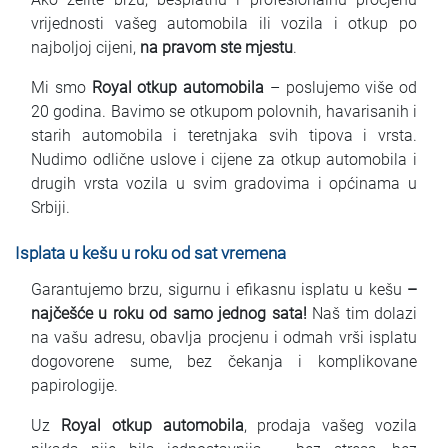
Najčešća pitanja
vrijednosti vašeg automobila ili vozila i otkup po
najboljoj cijeni,
na pravom ste mjestu
.
Blog
Mi smo
Royal otkup automobila
– poslujemo više od
Kontakt
20 godina. Bavimo se otkupom polovnih, havarisanih i
starih automobila i teretnjaka svih tipova i vrsta.
Nudimo odlične uslove i cijene za otkup automobila i
EN
drugih vrsta vozila u svim gradovima i općinama u
Srbiji.
Isplata u kešu u roku od sat vremena
Garantujemo brzu, sigurnu i efikasnu isplatu u kešu
–
najčešće u roku od samo jednog sata!
Naš tim dolazi
na vašu adresu, obavlja procjenu i odmah vrši isplatu
dogovorene sume, bez čekanja i komplikovane
papirologije.
Uz
Royal otkup automobila
, prodaja vašeg vozila