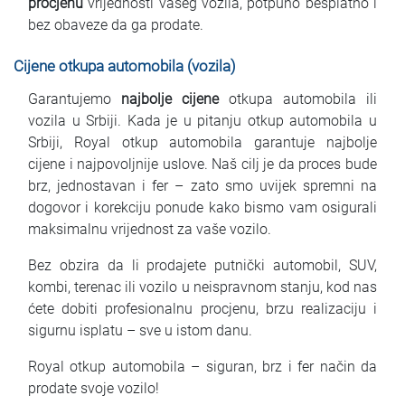
procjenu
vrijednosti vašeg vozila, potpuno besplatno i
bez obaveze da ga prodate.
Cijene otkupa automobila (vozila)
Garantujemo
najbolje cijene
otkupa automobila ili
vozila u Srbiji. Kada je u pitanju otkup automobila u
Srbiji, Royal otkup automobila garantuje najbolje
cijene i najpovoljnije uslove. Naš cilj je da proces bude
brz, jednostavan i fer – zato smo uvijek spremni na
dogovor i korekciju ponude kako bismo vam osigurali
maksimalnu vrijednost za vaše vozilo.
Bez obzira da li prodajete putnički automobil, SUV,
kombi, terenac ili vozilo u neispravnom stanju, kod nas
ćete dobiti profesionalnu procjenu, brzu realizaciju i
sigurnu isplatu – sve u istom danu.
Royal otkup automobila – siguran, brz i fer način da
prodate svoje vozilo!