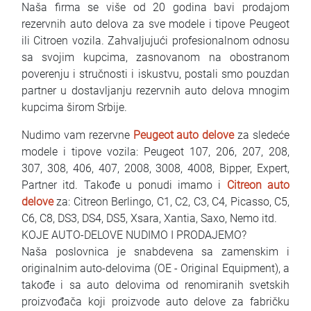
Naša firma se više od 20 godina bavi prodajom
FAQ
rezervnih auto delova za sve modele i tipove Peugeot
ili Citroen vozila. Zahvaljujući profesionalnom odnosu
Blog
sa svojim kupcima, zasnovanom na obostranom
poverenju i stručnosti i iskustvu, postali smo pouzdan
Contact
partner u dostavljanju rezervnih auto delova mnogim
kupcima širom Srbije.
BIH
Nudimo vam rezervne
Peugeot auto delove
za sledeće
modele i tipove vozila: Peugeot 107, 206, 207, 208,
307, 308, 406, 407, 2008, 3008, 4008, Bipper, Expert,
Partner itd. Takođe u ponudi imamo i
Citreon auto
delove
za: Citreon Berlingo, C1, C2, C3, C4, Picasso, C5,
C6, C8, DS3, DS4, DS5, Xsara, Xantia, Saxo, Nemo itd.
KOJE AUTO-DELOVE NUDIMO I PRODAJEMO?
Naša poslovnica je snabdevena sa zamenskim i
originalnim auto-delovima (OE - Original Equipment), a
takođe i sa auto delovima od renomiranih svetskih
proizvođača koji proizvode auto delove za fabričku