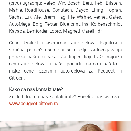
(prvu) ugradnju: Valeo, Wix, Bosch, Beru, Febi, Bilstein,
Mahle, RoadHouse, Contitech, Dayco, Elring, Topran,
Sachs, Luk, Ate, Bremi, Fag, Fte, Wahler, Vernet, Gates,
AutoMega, Borg, Textar, Blue print, Ina, Kolbenschmidt
Kayaba, Lemforder, Lobro, Magneti Mareli i dr.
Cene, kvalitet i asortiman auto-delova, logistika i
stručna pomoć, usmereni su u cilju zadovoljavanja
potreba naših kupaca. Za kupce koji traže najnižu
cenu auto-delova, u našoj ponudi imamo i baš to –
niske cene rezervnih auto-delova za Peugeot ili
Citroen.
Kako da nas kontaktirate?
Želite hitno da nas kontaktirate? Posetite naš web sajt
www.peugeot-citroen.rs