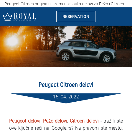
Peugeot Citroen originalni i zamenski auto-delovi za Pežo i Citroen vozila: Beograd, Srbija
RESERVATION
Rent a car Sarajevo
Company
Specialties
Locations
Peugeot Citroen delovi
Car rental
15. 04. 2022
Prices
Rental conditions
Peugeot delovi
,
Pežo delovi
,
Citroen delovi
- tražili ste
ove ključne reči na Google.rs? Na pravom ste mestu.